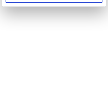
Unsere Standorte
Öffnungszeiten
Wir sind 7 Tage die Woche, rund um die Uhr für Sie
verfügbar!
Kontakt
Tilmannstraße 19
57627 Hachenburg
02662 – 21 22
info@citytaxi-westerwald.de