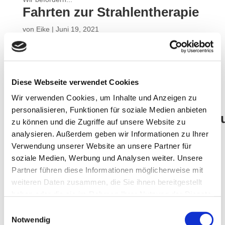
Fahrten zur Strahlentherapie
von
Eike
|
Juni 19, 2021
Fahrten zur Strahlentherapie Wir kennen die
besonderen Bedürfnisse, die Sie aufgrund der
verordneten Bestrahlungstherapie haben. Durch die
Diese Webseite verwendet Cookies
langjährigen Partnerschaften und Vernetzungen mit den
einzelnen Arztpraxen und Krankenhäusern können wir
Wir verwenden Cookies, um Inhalte und Anzeigen zu
Ihnen einen...
personalisieren, Funktionen für soziale Medien anbieten
Berufsgenossenschaft – Arbeitsu
zu können und die Zugriffe auf unsere Website zu
analysieren. Außerdem geben wir Informationen zu Ihrer
von
Eike
|
Juni 19, 2021
Verwendung unserer Website an unsere Partner für
Berufsgenossenschaft – Arbeitsunfall Nur bei uns:
soziale Medien, Werbung und Analysen weiter. Unsere
Zusätzlich kostenloser Premium-Service! Sie benötigen
Partner führen diese Informationen möglicherweise mit
Krankenfahrten in Folge eines Arbeitsunfalls? Dann sind
weiteren Daten zusammen, die Sie ihnen bereitgestellt
wir genau der richtige Ansprechpartner.
haben oder die sie im Rahmen Ihrer Nutzung der Dienste
Berufsgenossenschaftsfahrten (BG-Fahrten) zu
gesammelt haben.
Einwilligungsauswahl
ärztlichen...
Notwendig