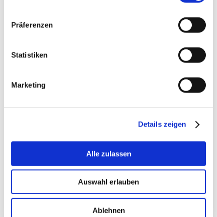
Präferenzen
Unsere Leistungen
Taxi-Service
Statistiken
Krankenfahrten
Flughafentransfer
Marketing
Kurierfahrten
Seniorentaxi
Jugendtaxi
Details zeigen
Weitere Leistungen
Information
Alle zulassen
Kostenübername der Krankenkasse
Mehr über uns
Auswahl erlauben
Karriere
Preisanfrage
Ablehnen