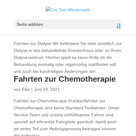
Fahrten zur Dialyse
Seite wählen
von
Eike
|
Juni 19, 2021
Fahrten zur Dialyse Wir befördern Sie stets pünktlich zur
Dialyse in das behandelnde Krankenhaus oder zu Ihrem
Dialysezentrum. Hierbei spielt es keine Rolle ob die
Behandlung einmalig oder regelmäßig stattfinden soll
und auch bei kurzfristigen Änderungen der...
Fahrten zur Chemotherapie
von
Eike
|
Juni 19, 2021
Fahrten zur Chemotherapie Krankenfahrten zur
Chemotherapie sind keine Standard-Taxifahrten. Unser
Service-Team und unsere einfühlsamen Fahrer sind
speziell auf erkrankte Fahrgäste geschult, damit auch
wir einen Teil zum Heilungsprozess beitragen können.
Wir befördern...