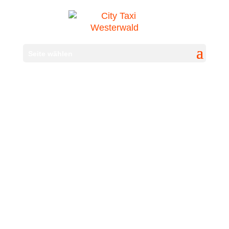
Seite wählen
Rollstuhltransporte
Unkompliziert ans Ziel!
Mit der richtigen Taxi-Ausstattung meistern
wir eine Behinderung mit Leichtigkeit.
Denn natürlich haben wir auch für Menschen